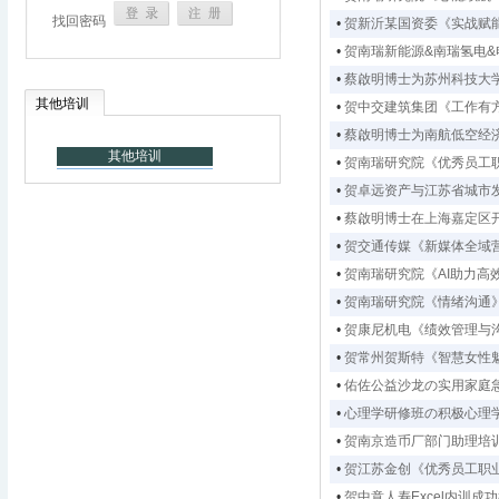
找回密码
•
贺新沂某国资委《实战赋
•
贺南瑞新能源&南瑞氢电
•
蔡啟明博士为苏州科技大
其他培训
•
贺中交建筑集团《工作有
•
蔡啟明博士为南航低空经
其他培训
•
贺南瑞研究院《优秀员工
•
贺卓远资产与江苏省城市
•
蔡啟明博士在上海嘉定区
•
贺交通传媒《新媒体全域
•
贺南瑞研究院《AI助力高
•
贺南瑞研究院《情绪沟通
•
贺康尼机电《绩效管理与
•
贺常州贺斯特《智慧女性
•
佑佐公益沙龙の实用家庭
•
心理学研修班の积极心理
•
贺南京造币厂部门助理培
•
贺江苏金创《优秀员工职
•
贺中意人寿Excel内训成