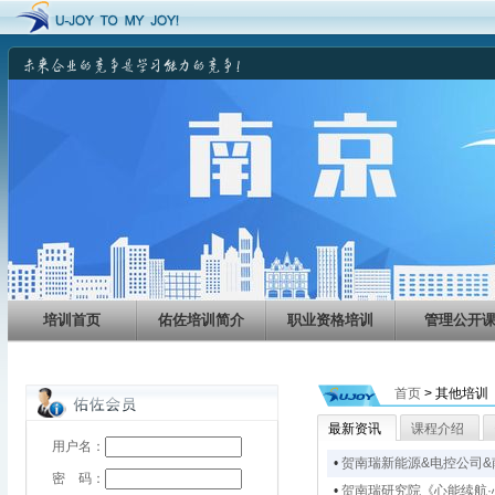
培训首页
佑佐培训简介
职业资格培训
管理公开
首页
>
其他培训
最新资讯
课程介绍
用户名：
•
贺南瑞新能源&电控公司
密 码：
•
贺南瑞研究院《心能续航