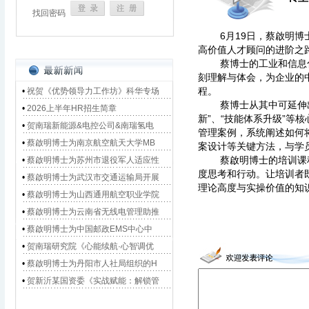
找回密码
6月19日，蔡啟明博士
高价值人才顾问的进阶之
蔡博士的工业和信息化部
刻理解与体会，为企业的
程。
•
祝贺《优势领导力工作坊》科华专场
蔡博士从其中可延伸出来
•
2026上半年HR招生简章
新”、“技能体系升级”等
•
贺南瑞新能源&电控公司&南瑞氢电
管理案例，系统阐述如何
•
蔡啟明博士为南京航空航天大学MB
案设计等关键方法，与学
蔡啟明博士的培训课程
•
蔡啟明博士为苏州市退役军人适应性
度思考和行动。让培训者
•
蔡啟明博士为武汉市交通运输局开展
理论高度与实操价值的知
•
蔡啟明博士为山西通用航空职业学院
•
蔡啟明博士为云南省无线电管理助推
•
蔡啟明博士为中国邮政EMS中心中
•
贺南瑞研究院《心能续航·心智调优
•
蔡啟明博士为丹阳市人社局组织的H
•
贺新沂某国资委《实战赋能：解锁管